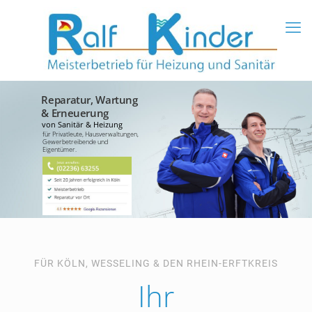
Reparatur, Wartung
& Erneuerung
von Sanitär & Heizung
für Privatleute, Hausverwaltungen,
Gewerbetreibende und
Eigentümer.
FÜR KÖLN, WESSELING & DEN RHEIN-ERFTKREIS
Ihr